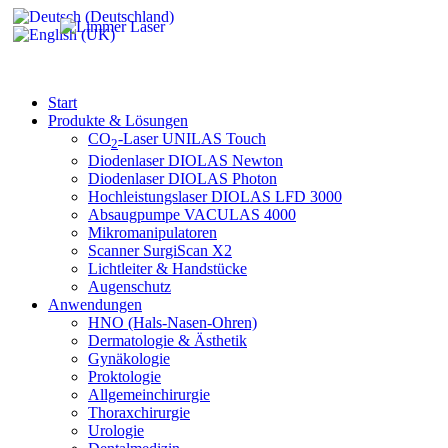
Start
Produkte & Lösungen
CO
-Laser UNILAS Touch
2
Diodenlaser DIOLAS Newton
Diodenlaser DIOLAS Photon
Hochleistungslaser DIOLAS LFD 3000
Absaugpumpe VACULAS 4000
Mikromanipulatoren
Scanner SurgiScan X2
Lichtleiter & Handstücke
Augenschutz
Anwendungen
HNO (Hals-Nasen-Ohren)
Dermatologie & Ästhetik
Gynäkologie
Proktologie
Allgemeinchirurgie
Thoraxchirurgie
Urologie