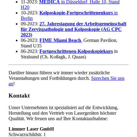
11-2023:
MEDICA
in Düsseldorf, Halle 10, Stand
H20
10-2023:
Kolposkopie-Fortgeschrittenenkurs
in
Berlin
09-2023:
27. Jahrestagung der Arbeitsgemeinschaft
für Zervixpathologie und Kolposkopie (AG CPC
2023)
06-2023:
FIME Miami Beach
, German Pavilion,
Stand U35
06-2023:
Fortgeschrittenen-Kolposkopiekurs
in
Stralsund (Ch. Koßagk, J. Quaas)
Darüber hinaus führen wir immer wieder zusätzliche
Veranstaltungen und Fortbildungen durch.
Sprechen Sie uns
an
!
Kontakt
Unser Unternehmen ist spezialisiert auf die Entwicklung,
Herstellung und den Vertrieb von Lasergeräten höchster
Qualität. Wir freuen uns auf Ihre Kontaktaufnahme:
Limmer Laser GmbH
Schwarzschildstr. 1