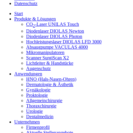
Datenschutz
Start
Produkte & Lösungen
CO
-Laser UNILAS Touch
2
Diodenlaser DIOLAS Newton
Diodenlaser DIOLAS Photon
Hochleistungslaser DIOLAS LFD 3000
Absaugpumpe VACULAS 4000
Mikromanipulatoren
Scanner SurgiScan X2
Lichtleiter & Handstücke
Augenschutz
Anwendungen
HNO (Hals-Nasen-Ohren)
Dermatologie & Ästhetik
Gynäkologie
Proktologie
Allgemeinchirurgie
Thoraxchirurgie
Urologie
Dentalmedizin
Unternehmen
Firmenprofil
Aktuelle Stellenangebote