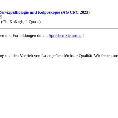
 Zervixpathologie und Kolposkopie (AG CPC 2023)
35
d (Ch. Koßagk, J. Quaas)
gen und Fortbildungen durch.
Sprechen Sie uns an
!
ung und den Vertrieb von Lasergeräten höchster Qualität. Wir freuen u