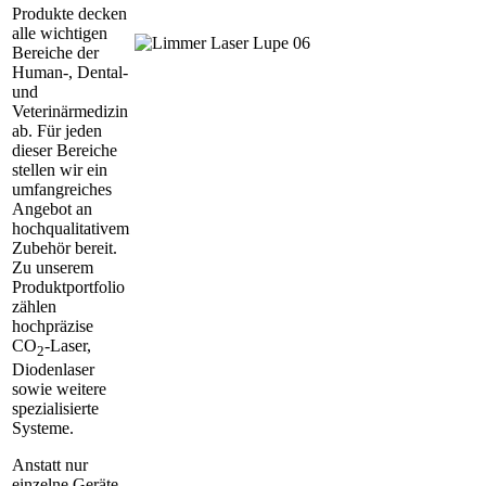
Produkte decken
alle wichtigen
Bereiche der
Human-, Dental-
und
Veterinärmedizin
ab. Für jeden
dieser Bereiche
stellen wir ein
umfangreiches
Angebot an
hochqualitativem
Zubehör bereit.
Zu unserem
Produktportfolio
zählen
hochpräzise
CO
-Laser,
2
Diodenlaser
sowie weitere
spezialisierte
Systeme.
Anstatt nur
einzelne Geräte