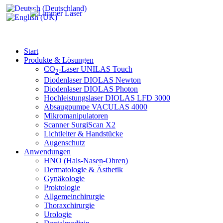
Start
Produkte & Lösungen
CO
-Laser UNILAS Touch
2
Diodenlaser DIOLAS Newton
Diodenlaser DIOLAS Photon
Hochleistungslaser DIOLAS LFD 3000
Absaugpumpe VACULAS 4000
Mikromanipulatoren
Scanner SurgiScan X2
Lichtleiter & Handstücke
Augenschutz
Anwendungen
HNO (Hals-Nasen-Ohren)
Dermatologie & Ästhetik
Gynäkologie
Proktologie
Allgemeinchirurgie
Thoraxchirurgie
Urologie