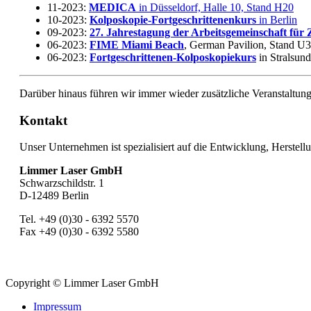
11-2023:
MEDICA
in Düsseldorf, Halle 10, Stand H20
10-2023:
Kolposkopie-Fortgeschrittenenkurs
in Berlin
09-2023:
27. Jahrestagung der Arbeitsgemeinschaft für
06-2023:
FIME Miami Beach
, German Pavilion, Stand U
06-2023:
Fortgeschrittenen-Kolposkopiekurs
in Stralsun
Darüber hinaus führen wir immer wieder zusätzliche Veranstaltun
Kontakt
Unser Unternehmen ist spezialisiert auf die Entwicklung, Herstell
Limmer Laser GmbH
Schwarzschildstr. 1
D-12489 Berlin
Tel. +49 (0)30 - 6392 5570
Fax +49 (0)30 - 6392 5580
Copyright © Limmer Laser GmbH
Impressum