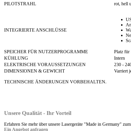
PILOTSTRAHL
rot, hell
US
An
INTEGRIERTE ANSCHLÜSSE
Wa
Ne
Sc
SPEICHER FÜR NUTZERPROGRAMME
Platz fü
KÜHLUNG
Intern
ELEKTRISCHE VORAUSSETZUNGEN
230 - 240
DIMENSIONEN & GEWICHT
Varriert 
TECHNISCHE ÄNDERUNGEN VORBEHALTEN.
Unsere Qualität - Ihr Vorteil
Erfahren Sie mehr über unsere Lasergeräte "Made in Germany" zum f
Ein Angebot anfragen