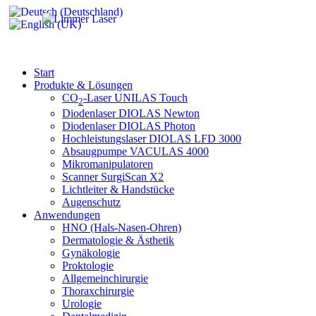
Start
Produkte & Lösungen
CO
-Laser UNILAS Touch
2
Diodenlaser DIOLAS Newton
Diodenlaser DIOLAS Photon
Hochleistungslaser DIOLAS LFD 3000
Absaugpumpe VACULAS 4000
Mikromanipulatoren
Scanner SurgiScan X2
Lichtleiter & Handstücke
Augenschutz
Anwendungen
HNO (Hals-Nasen-Ohren)
Dermatologie & Ästhetik
Gynäkologie
Proktologie
Allgemeinchirurgie
Thoraxchirurgie
Urologie