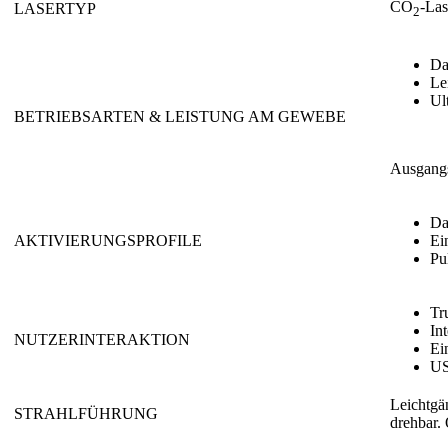
CO
-La
LASERTYP
2
Da
Le
Ul
BETRIEBSARTEN & LEISTUNG AM GEWEBE
Ausgangs
Da
AKTIVIERUNGSPROFILE
Ei
Pu
Tr
In
NUTZERINTERAKTION
Ei
US
Leichtgä
STRAHLFÜHRUNG
drehbar. 