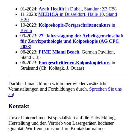
01-2024:
Arab Health
in Dubai, Standnr.: Z3.C58
11-2023:
MEDICA
in Düsseldorf, Halle 10, Stand
H20
10-2023:
Kolposkopie-Fortgeschrittenenkurs
in
Berlin
09-2023:
27. Jahrestagung der Arbeitsgemeinschaft
für Zervixpathologie und Kolposkopie (AG CPC
2023)
06-2023:
FIME Miami Beach
, German Pavilion,
Stand U35
06-2023:
Fortgeschrittenen-Kolposkopiekurs
in
Stralsund (Ch. Koßagk, J. Quaas)
Darüber hinaus führen wir immer wieder zusätzliche
Veranstaltungen und Fortbildungen durch.
Sprechen Sie uns
an
!
Kontakt
Unser Unternehmen ist spezialisiert auf die Entwicklung,
Herstellung und den Vertrieb von Lasergeräten höchster
Qualität. Wir freuen uns auf Ihre Kontaktaufnahme: