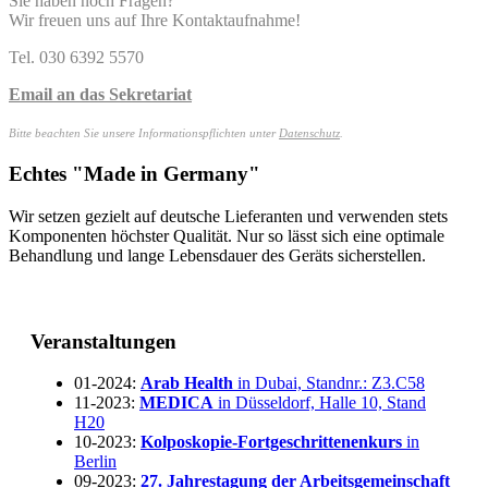
Sie haben noch Fragen?
Wir freuen uns auf Ihre Kontaktaufnahme!
Tel. 030 6392 5570
Email an das Sekretariat
Bitte beachten Sie unsere Informationspflichten unter
Datenschutz
.
Echtes "Made in Germany"
Wir setzen gezielt auf deutsche Lieferanten und verwenden stets
Komponenten höchster Qualität. Nur so lässt sich eine optimale
Behandlung und lange Lebensdauer des Geräts sicherstellen.
Veranstaltungen
01-2024:
Arab Health
in Dubai, Standnr.: Z3.C58
11-2023:
MEDICA
in Düsseldorf, Halle 10, Stand
H20
10-2023:
Kolposkopie-Fortgeschrittenenkurs
in
Berlin
09-2023:
27. Jahrestagung der Arbeitsgemeinschaft