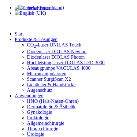
Start
Produkte & Lösungen
CO
-Laser UNILAS Touch
2
Diodenlaser DIOLAS Newton
Diodenlaser DIOLAS Photon
Hochleistungslaser DIOLAS LFD 3000
Absaugpumpe VACULAS 4000
Mikromanipulatoren
Scanner SurgiScan X2
Lichtleiter & Handstücke
Augenschutz
Anwendungen
HNO (Hals-Nasen-Ohren)
Dermatologie & Ästhetik
Gynäkologie
Proktologie
Allgemeinchirurgie
Thoraxchirurgie
Urologie