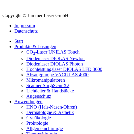
Copyright © Limmer Laser GmbH
Impressum
Datenschutz
Start
Produkte & Lösungen
CO
-Laser UNILAS Touch
2
Diodenlaser DIOLAS Newton
Diodenlaser DIOLAS Photon
Hochleistungslaser DIOLAS LFD 3000
Absaugpumpe VACULAS 4000
Mikromanipulatoren
Scanner SurgiScan X2
Lichtleiter & Handstücke
Augenschutz
Anwendungen
HNO (Hals-Nasen-Ohren)
Dermatologie & Ästhetik
Gynäkologie
Proktologie
Allgemeinchirurgie
Thoraxchirurgie