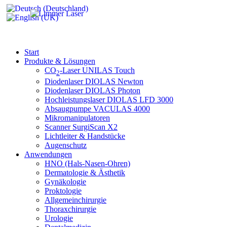
Start
Produkte & Lösungen
CO
-Laser UNILAS Touch
2
Diodenlaser DIOLAS Newton
Diodenlaser DIOLAS Photon
Hochleistungslaser DIOLAS LFD 3000
Absaugpumpe VACULAS 4000
Mikromanipulatoren
Scanner SurgiScan X2
Lichtleiter & Handstücke
Augenschutz
Anwendungen
HNO (Hals-Nasen-Ohren)
Dermatologie & Ästhetik
Gynäkologie
Proktologie
Allgemeinchirurgie
Thoraxchirurgie
Urologie