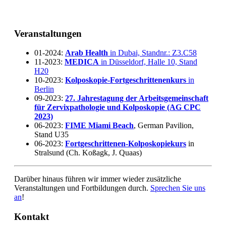
Veranstaltungen
01-2024:
Arab Health
in Dubai, Standnr.: Z3.C58
11-2023:
MEDICA
in Düsseldorf, Halle 10, Stand
H20
10-2023:
Kolposkopie-Fortgeschrittenenkurs
in
Berlin
09-2023:
27. Jahrestagung der Arbeitsgemeinschaft
für Zervixpathologie und Kolposkopie (AG CPC
2023)
06-2023:
FIME Miami Beach
, German Pavilion,
Stand U35
06-2023:
Fortgeschrittenen-Kolposkopiekurs
in
Stralsund (Ch. Koßagk, J. Quaas)
Darüber hinaus führen wir immer wieder zusätzliche
Veranstaltungen und Fortbildungen durch.
Sprechen Sie uns
an
!
Kontakt