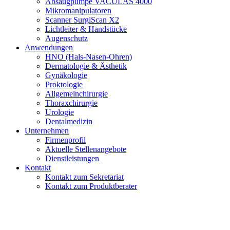
Absaugpumpe VACULAS 4000
Mikromanipulatoren
Scanner SurgiScan X2
Lichtleiter & Handstücke
Augenschutz
Anwendungen
HNO (Hals-Nasen-Ohren)
Dermatologie & Ästhetik
Gynäkologie
Proktologie
Allgemeinchirurgie
Thoraxchirurgie
Urologie
Dentalmedizin
Unternehmen
Firmenprofil
Aktuelle Stellenangebote
Dienstleistungen
Kontakt
Kontakt zum Sekretariat
Kontakt zum Produktberater